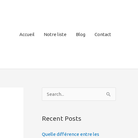
Accueil
Notre liste
Blog
Contact
S
e
a
Recent Posts
r
c
Quelle différence entre les