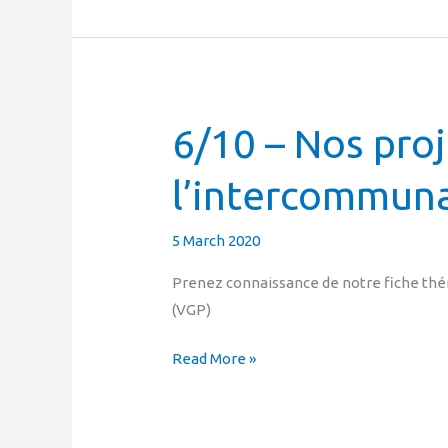
6/10 – Nos proj
6/10
–
l’intercommuna
Nos
projets
au
5 March 2020
sein
Prenez connaissance de notre fiche thém
de
(VGP)
l’intercommunalité
Read More »