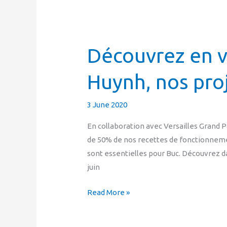
Découvrez en v
Découvrez
en
Huynh, nos pro
vidéo,
avec
Constance
3 June 2020
Huynh,
En collaboration avec Versailles Grand 
nos
de 50% de nos recettes de fonctionnement
projets
sont essentielles pour Buc. Découvrez d
pour
juin
la
ZAE
Read More »