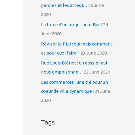
h
paroles et les actes !…
25 June
f
2020
o
La force d’un projet pour Buc !
24
r
June 2020
:
Réviser le PLU : oui mais comment
et pour quoi faire ?
23 June 2020
Rue Louis Blériot : un dossier qui
nous empoisonne…
22 June 2020
Les commerces : une clé pour un
coeur de ville dynamique !
21 June
2020
Tags