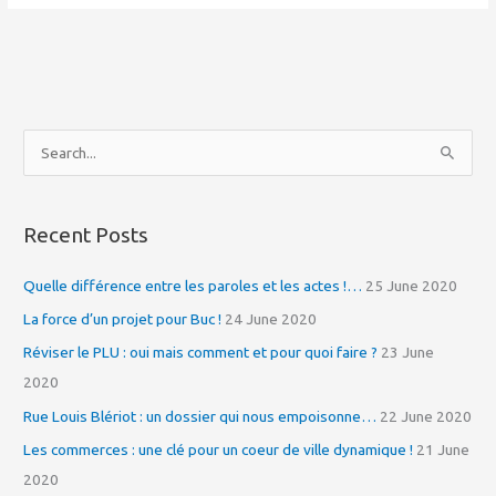
S
e
a
Recent Posts
r
c
Quelle différence entre les paroles et les actes !…
25 June 2020
h
La force d’un projet pour Buc !
24 June 2020
f
Réviser le PLU : oui mais comment et pour quoi faire ?
23 June
o
2020
r
Rue Louis Blériot : un dossier qui nous empoisonne…
22 June 2020
:
Les commerces : une clé pour un coeur de ville dynamique !
21 June
2020