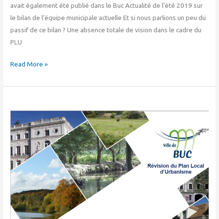
municipale
avait également été publié dans le Buc Actualité de l’été 2019 sur
le bilan de l’équipe municipale actuelle Et si nous parlions un peu du
passif de ce bilan ? Une absence totale de vision dans le cadre du
PLU
Read More »
Urbanisme
:
ce
projet
ne
nous
a
pas
plu
!