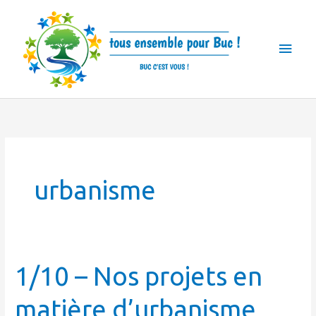
Skip
Main
to
Men
content
urbanisme
1/10
1/10 – Nos projets en
–
matière d’urbanisme
Nos