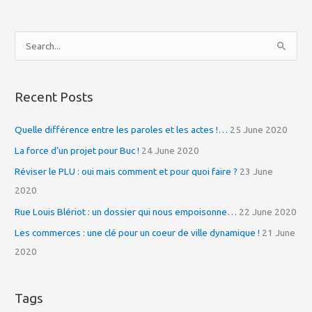
S
e
a
Recent Posts
r
c
Quelle différence entre les paroles et les actes !…
25 June 2020
h
La force d’un projet pour Buc !
24 June 2020
f
Réviser le PLU : oui mais comment et pour quoi faire ?
23 June
o
2020
r
Rue Louis Blériot : un dossier qui nous empoisonne…
22 June 2020
:
Les commerces : une clé pour un coeur de ville dynamique !
21 June
2020
Tags