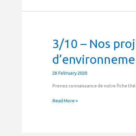
3/10 – Nos pro
3/10
–
d’environnemen
Nos
projets
en
28 February 2020
matière
Prenez connaissance de notre fiche thém
d’environnement
et
Read More »
d’écologie