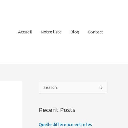
Accueil
Notre liste
Blog
Contact
S
e
a
Recent Posts
r
c
Quelle différence entre les