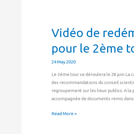
Vidéo de redé
Vidéo
de
pour le 2ème t
redémarrage
de
la
24 May 2020
campagne
Le 2ème tour se déroulera le 28 juin La
pour
des recommandations du conseil scientifi
le
regroupement sur les lieux publics. A 
2ème
accompagnée de documents remis dans le
tour
Read More »