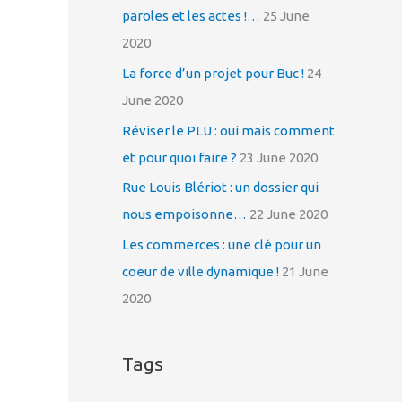
h
paroles et les actes !…
25 June
f
2020
o
La force d’un projet pour Buc !
24
r
June 2020
:
Réviser le PLU : oui mais comment
et pour quoi faire ?
23 June 2020
Rue Louis Blériot : un dossier qui
nous empoisonne…
22 June 2020
Les commerces : une clé pour un
coeur de ville dynamique !
21 June
2020
Tags