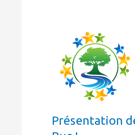
Présentation
de
Tous
Ensemble
pour
Buc
!
Présentation d