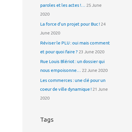
h
paroles et les actes !…
25 June
f
2020
o
La force d’un projet pour Buc !
24
r
June 2020
:
Réviser le PLU : oui mais comment
et pour quoi faire ?
23 June 2020
Rue Louis Blériot : un dossier qui
nous empoisonne…
22 June 2020
Les commerces : une clé pour un
coeur de ville dynamique !
21 June
2020
Tags