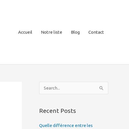
Accueil
Notre liste
Blog
Contact
S
e
a
Recent Posts
r
c
Quelle différence entre les