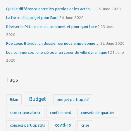
c
Quelle différence entre les paroles et les actes !…
25 June 2020
h
La force d’un projet pour Buc !
24 June 2020
f
Réviser le PLU : oui mais comment et pour quoi faire ?
23 June
o
2020
r
Rue Louis Blériot : un dossier qui nous empoisonne…
22 June 2020
:
Les commerces : une clé pour un coeur de ville dynamique !
21 June
2020
Tags
Budget
Bilan
budget participatif
communication
confinement
conseils de quartier
covid-19
conseils participatifs
crise