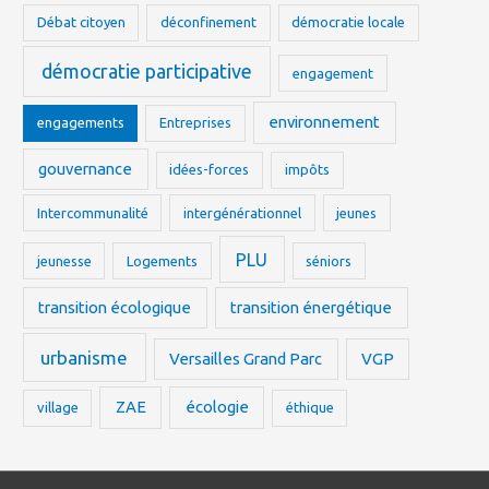
Débat citoyen
déconfinement
démocratie locale
démocratie participative
engagement
environnement
engagements
Entreprises
gouvernance
idées-forces
impôts
Intercommunalité
intergénérationnel
jeunes
PLU
jeunesse
Logements
séniors
transition écologique
transition énergétique
urbanisme
Versailles Grand Parc
VGP
ZAE
écologie
village
éthique