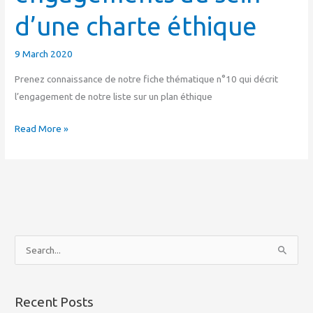
engagements
d’une charte éthique
au
sein
9 March 2020
d’une
charte
Prenez connaissance de notre fiche thématique n°10 qui décrit
éthique
l’engagement de notre liste sur un plan éthique
Read More »
S
e
a
Recent Posts
r