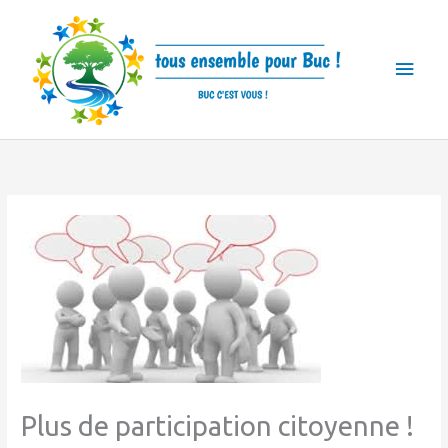
Skip
Main
to
Men
content
Plus de participation citoyenne !