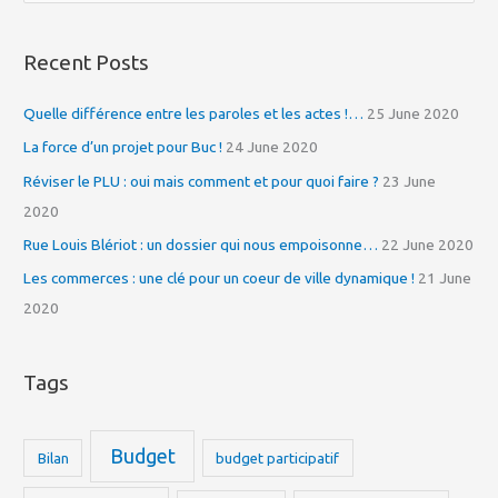
e
a
Recent Posts
r
c
Quelle différence entre les paroles et les actes !…
25 June 2020
h
La force d’un projet pour Buc !
24 June 2020
f
Réviser le PLU : oui mais comment et pour quoi faire ?
23 June
o
2020
r
Rue Louis Blériot : un dossier qui nous empoisonne…
22 June 2020
:
Les commerces : une clé pour un coeur de ville dynamique !
21 June
2020
Tags
Budget
Bilan
budget participatif