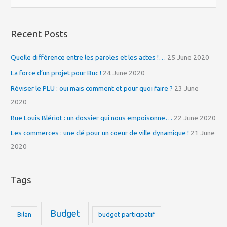
e
a
Recent Posts
r
c
Quelle différence entre les paroles et les actes !…
25 June 2020
h
La force d’un projet pour Buc !
24 June 2020
f
Réviser le PLU : oui mais comment et pour quoi faire ?
23 June
o
2020
r
Rue Louis Blériot : un dossier qui nous empoisonne…
22 June 2020
:
Les commerces : une clé pour un coeur de ville dynamique !
21 June
2020
Tags
Budget
Bilan
budget participatif