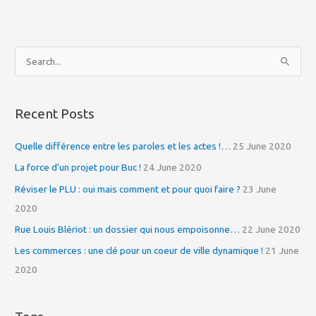
S
e
a
Recent Posts
r
c
Quelle différence entre les paroles et les actes !…
25 June 2020
h
La force d’un projet pour Buc !
24 June 2020
f
Réviser le PLU : oui mais comment et pour quoi faire ?
23 June
o
2020
r
Rue Louis Blériot : un dossier qui nous empoisonne…
22 June 2020
:
Les commerces : une clé pour un coeur de ville dynamique !
21 June
2020