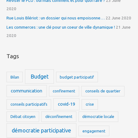
Réviser le PLU : oui mais comment et pour quoi faire ?
23 June
o
2020
r
Rue Louis Blériot : un dossier qui nous empoisonne…
22 June 2020
:
Les commerces : une clé pour un coeur de ville dynamique !
21 June
2020
Tags
Budget
Bilan
budget participatif
communication
confinement
conseils de quartier
covid-19
conseils participatifs
crise
Débat citoyen
déconfinement
démocratie locale
démocratie participative
engagement