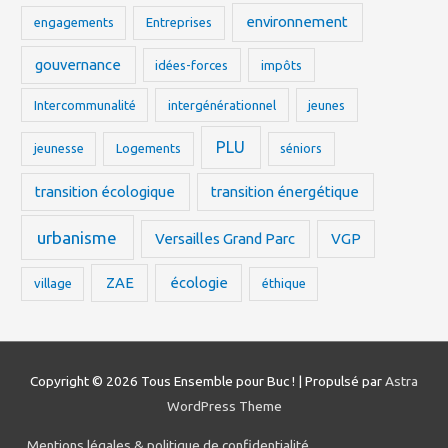
environnement
engagements
Entreprises
gouvernance
idées-forces
impôts
Intercommunalité
intergénérationnel
jeunes
PLU
jeunesse
Logements
séniors
transition écologique
transition énergétique
urbanisme
Versailles Grand Parc
VGP
ZAE
écologie
village
éthique
Copyright © 2026
Tous Ensemble pour Buc !
| Propulsé par
Astra
WordPress Theme
Mentions légales & politique de confidentialité