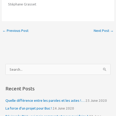
Stéphane Grasset
←
Previous Post
Next Post
→
S
e
a
Recent Posts
r
c
Quelle différence entre les paroles et les actes !…
25 June 2020
h
La force d’un projet pour Buc !
24 June 2020
f